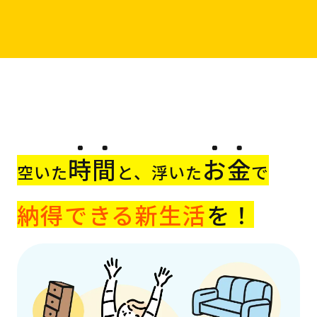
時間
お金
と、
で
空いた
浮いた
納得できる新生活
を！