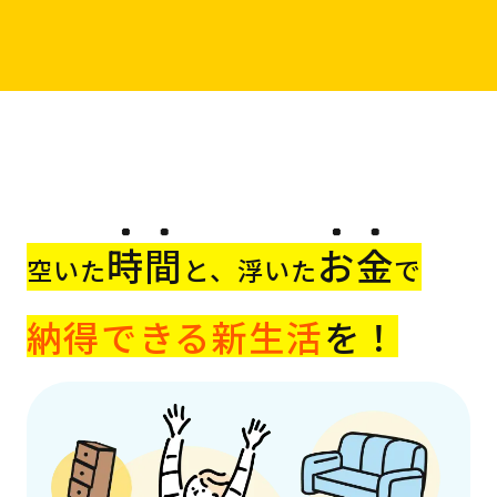
時間
お金
と、
で
空いた
浮いた
納得できる新生活
を！